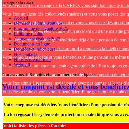
Le siège de la CARFO
Vous avez reçu un message de la CARFO, vous signifiant que le traitem
Vous êtes un agent des collectivités (mairies) et vous vous posez des q
Accueil
Vous êtes en position de détachement et vous vous posez des questions
Démarches administratives
Programme de signature 2025
Vous avez été ou vous êtes victime d’un accident ou d'une maladie prof
Politique qualité
Annuaire statistique 2023
Vous avez perdu un parent qui bénéficiait déjà d’une pension de retrai
Documents en ligne
Le tuteur des orphelins est décédé ou qu’il a renoncé à la tutelle
cliquez
Données et indicateurs
Nos contacts
Votre conjoint est décédé et vous bénéficiez d’une pension au même ti
Nous écrire par mail
Webmail
Vous avez perdu un parent qui était agent public de l’Etat toujours en 
Vous avez perdu un parent qui bénéficiait déjà d’une pension de retrai
Nous avons 128 invités et aucun membre en ligne
Vous êtes admis à la retraite, mais vous n’avez pas quinze (15) ans d’a
Votre conjoint est décédé et vous bénéfici
Vous êtes retraité et vous voulez bénéficier d’une pension de retraite
cl
Votre coépouse est décédée. Vous bénéficiez d’une pension de rév
La loi régissant le système de protection sociale dit que vous ave
Voici la liste des pièces à fournir: