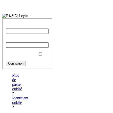
Identifiant
Mot de passe
Se souvenir de moi
Mot
de
passe
oublié
?
Identifiant
oublié
?