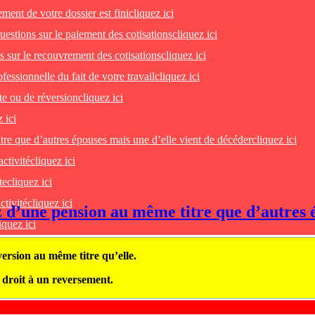
ent de votre dossier est fini
cliquez ici
uestions sur le paiement des cotisations
cliquez ici
 sur le recouvrement des cotisations
cliquez ici
essionnelle du fait de votre travail
cliquez ici
te ou de réversion
cliquez ici
 ici
tre que d’autres épouses mais une d’elle vient de décéder
cliquez ici
activité
cliquez ici
te
cliquez ici
ctivité
cliquez ici
ez d’une pension au même titre que d’autres 
iquez ici
ersion au même titre qu’elle.
z droit à un reversement.