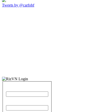
Tweets by @carfobf
Identifiant
Mot de passe