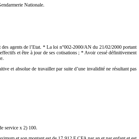
 Gendarmerie Nationale.
t des agents de l’Etat. * La loi n°002-2000/AN du 21/02/2000 portant
fectifs et être à jour de ses cotisations ; * Avoir cessé définitivement
e.
tive et absolue de travailler par suite d’une invalidité ne résultant pas
de service x 2) 100.
 maximum et son montant est de 17 912 F CFA par an et par enfant et est