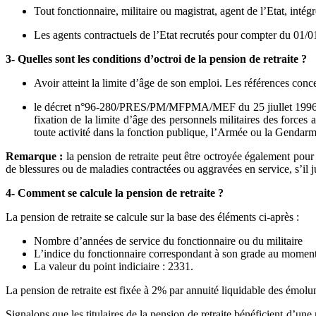
Tout fonctionnaire, militaire ou magistrat, agent de l’Etat, int
Les agents contractuels de l’Etat recrutés pour compter du 01/0
3- Quelles sont les conditions d’octroi de la pension de retraite ?
Avoir atteint la limite d’âge de son emploi. Les références conce
le décret n°96-280/PRES/PM/MFPMA/MEF du 25 jiullet 1996, fixa
fixation de la limite d’âge des personnels militaires des forces
toute activité dans la fonction publique, l’Armée ou la Gendarmeri
Remarque :
la pension de retraite peut être octroyée également pour r
de blessures ou de maladies contractées ou aggravées en service, s’il ju
4- Comment se calcule la pension de retraite ?
La pension de retraite se calcule sur la base des éléments ci-après :
Nombre d’années de service du fonctionnaire ou du militaire
L’indice du fonctionnaire correspondant à son grade au moment d
La valeur du point indiciaire : 2331.
La pension de retraite est fixée à 2% par annuité liquidable des émol
Signalons que les titulaires de la pension de retraite bénéficient d’u