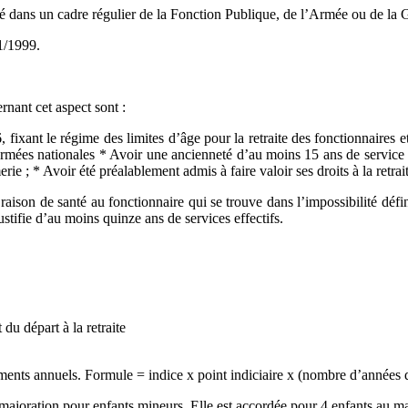
égré dans un cadre régulier de la Fonction Publique, de l’Armée ou de la
1/1999.
rnant cet aspect sont :
nt le régime des limites d’âge pour la retraite des fonctionnaires e
 armées nationales * Avoir une ancienneté d’au moins 15 ans de service ef
e ; * Avoir été préalablement admis à faire valoir ses droits à la retrait
aison de santé au fonctionnaire qui se trouve dans l’impossibilité défini
stifie d’au moins quinze ans de services effectifs.
u départ à la retraite
uments annuels. Formule = indice x point indiciaire x (nombre d’années 
ne majoration pour enfants mineurs. Elle est accordée pour 4 enfants au